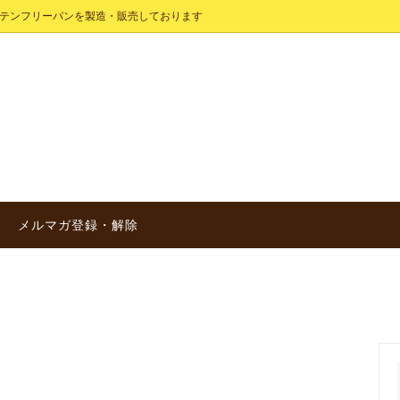
グルテンフリーパンを製造・販売しております
定パン
ブレット（食パン）
わせ
レギュラー商品
メルマガ登録・解除