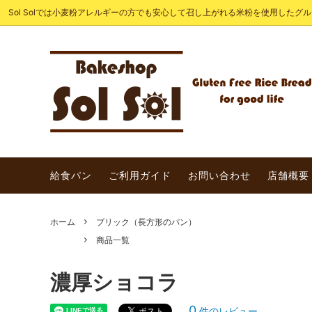
Sol Solでは小麦粉アレルギーの方でも安心して召し上がれる米粉を使用した
SOLSOLの給食パン
期間限
ライスバケット
詰め合
給食パン
ご利用ガイド
お問い合わせ
店舗概要
ホーム
ブリック（長方形のパン）
商品一覧
濃厚ショコラ
0
件のレビュー