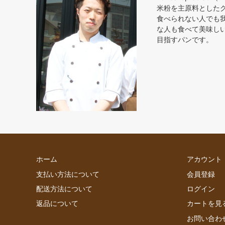
米粉を主原料とした
食べられない人でも
な人も食べて美味し
目指すパンです。
ホーム
アカウント
支払い方法について
会員登録
配送方法について
ログイン
返品について
カートを見
お問い合わ