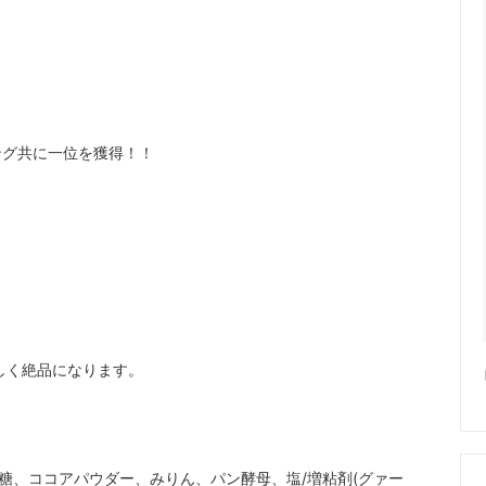
ング共に一位を獲得！！
。
しく絶品になります。
糖、ココアパウダー、みりん、パン酵母、塩/増粘剤(グァー