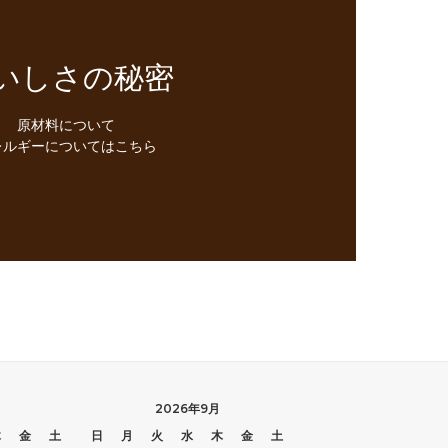
いしさの秘密
原材料について
レルギーについてはこちら
2026年9月
木
金
土
日
月
火
水
木
金
土