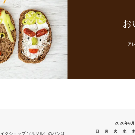
お
ア
2026年8月
日
月
火
水
Sol（ベイクショップ ソルソル）のパンは