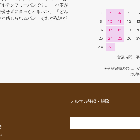
グルテンフリーパンです。 「小麦が
我慢せずに食べられるパン」 「どん
2
3
4
5
6
いと感じられるパン」それが私達が
9
10
11
12
1
16
17
18
19
2
23
24
25
26
2
30
31
営業時間 平日 11
※商品完売の際は、
（その際
メルマガ登録・解除
る
せ